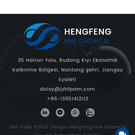
35 Hairun Yolu, Rudong Kıyı Ekonomik
Kalkınma Bölgesi, Nantong şehri, Jiangsu
Eyaleti
daisy@jshfpam.com
+86-13951412113
Telif hakkı ©2023
Jiangsu Hengfeng Fine Chemical