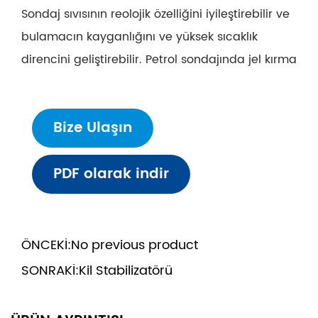
Sondaj sıvısının reolojik özelliğini iyileştirebilir ve
bulamacın kayganlığını ve yüksek sıcaklık
direncini geliştirebilir. Petrol sondajında ​​jel kırma
maddesi, sondaj sıvısının işlenmesinde,
özelliklerinin iyileştirilmesinde ve geri
Bize Ulaşın
dönüştürülmesinde yaygın olarak kullanılır.
Sondaj çalışmalarına önemli teknik destek
PDF olarak indir
sağlar.
ÖNCEKİ:
No previous product
SONRAKİ:
Kil Stabilizatörü