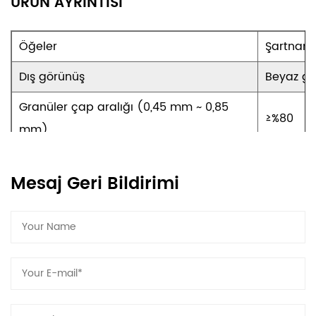
ÜRÜN AYRINTISI
Öğeler
Şartnam
Dış görünüş
Beyaz gr
Granüler çap aralığı (0,45 mm ~ 0,85
≥%80
mm)
Tane büyüklüğü
≤30 ağ
Mesaj Geri Bildirimi
Yoğunluk, g/cm3
0,90~1,20
Viskozite tutma (80°C, 1 saat)
≥70%
Serbest bırakma oranı (30m.Pa)
≥%60