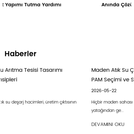
Anında Çözünür Yüksek Verimli Emülsiy
Sürtünme Azaltıcı
Haberler
Maden Atık Su Çözümleri: Arıtma Yöntemleri
PAM Seçimi ve Suyun Yeniden Kullanımı
2026-05-22
ının
Hiçbir maden sahası aynı atık suyu üretmez. Bir bakır por
yatağından ge...
DEVAMINI OKU