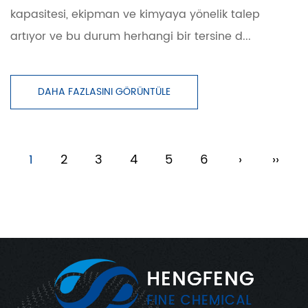
kapasitesi, ekipman ve kimyaya yönelik talep
artıyor ve bu durum herhangi bir tersine d...
DAHA FAZLASINI GÖRÜNTÜLE
1
2
3
4
5
6
›
››