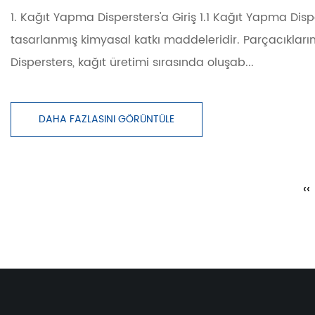
1. Kağıt Yapma Dispersters'a Giriş 1.1 Kağıt Yapma Disper
tasarlanmış kimyasal katkı maddeleridir. Parçacıkların 
Dispersters, kağıt üretimi sırasında oluşab...
DAHA FAZLASINI GÖRÜNTÜLE
‹‹