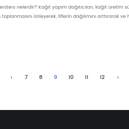
sters nelerdir? Kağıt yapım dağıtıcıları, kağıt üretim süre
toplanmasını önleyerek, liflerin dağılımını arttırarak ve 
‹
7
8
9
10
11
12
›