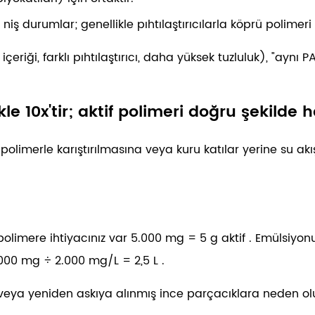
niş durumlar; genellikle pıhtılaştırıcılarla köprü polimeri o
eriği, farklı pıhtılaştırıcı, daha yüksek tuzluluk), "aynı 
kle 10x'tir; aktif polimeri doğru şekilde 
polimerle karıştırılmasına veya kuru katılar yerine su a
i polimere ihtiyacınız var
5.000 mg = 5 g aktif
. Emülsiyon
000 mg ÷ 2.000 mg/L = 2,5 L
.
a veya yeniden askıya alınmış ince parçacıklara neden ol