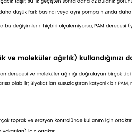
çacık taşır; su ilk geçişten sonra daha az bulanık görünü
a daha düşük fark basıncı veya aynı pompa hızında daha 
ra bu değişimlerin hiçbiri ölçülemiyorsa, PAM derecesi 
k ve moleküler ağırlık) kullandığınızı d
, iyon derecesi ve moleküler ağırlığı doğrulayan birçok ti
sız olabilir; Biyokatıları susuzlaştıran katyonik bir PAM, 
 birçok toprak ve erozyon kontrolünde kullanım için ortaktır
yokatıları) için ortaktır.