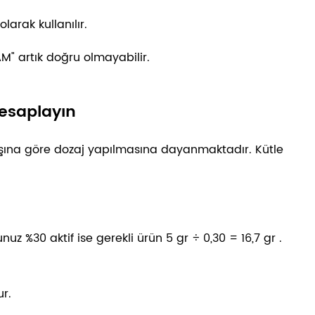
larak kullanılır.
PAM" artık doğru olmayabilir.
hesaplayın
kışına göre dozaj yapılmasına dayanmaktadır. Kütle
unuz %30 aktif ise gerekli ürün
5 gr ÷ 0,30 = 16,7 gr
.
ur.