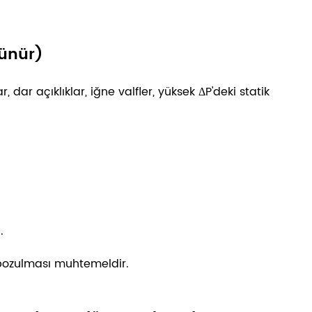
rünür)
dar açıklıklar, iğne valfler, yüksek ΔP'deki statik
.
bozulması muhtemeldir.