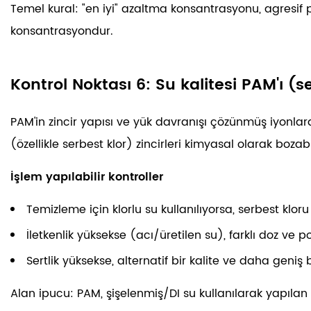
Temel kural:
"en iyi" azaltma konsantrasyonu, agres
konsantrasyondur.
Kontrol Noktası 6: Su kalitesi PAM'ı (ser
PAM'in zincir yapısı ve yük davranışı çözünmüş iyonlard
(özellikle serbest klor) zincirleri kimyasal olarak bozabil
İşlem yapılabilir kontroller
Temizleme için klorlu su kullanılıyorsa, serbest klo
İletkenlik yüksekse (acı/üretilen su), farklı doz ve p
Sertlik yüksekse, alternatif bir kalite ve daha geniş 
Alan ipucu:
PAM, şişelenmiş/DI su kullanılarak yapılan