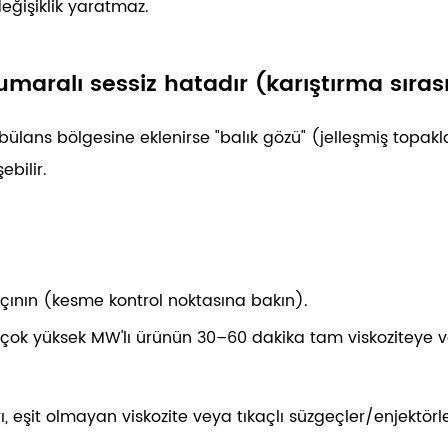
eğişiklik yaratmaz.
umaralı sessiz hatadır (karıştırma sırası
bülans bölgesine eklenirse "balık gözü" (jelleşmiş topakl
bilir.
açının (kesme kontrol noktasına bakın).
irçok yüksek MW'lı ürünün
30–60 dakika
tam viskoziteye v
arı, eşit olmayan viskozite veya tıkaçlı süzgeçler/enjekt