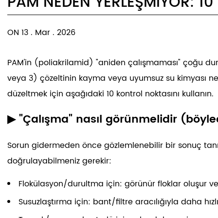
PAM NEDEN YERLEŞMIYOR: 1
ON 13 . Mar . 2026
PAM'in (poliakrilamid) "aniden çalışmaması" çoğu du
veya 3) çözeltinin kayma veya uyumsuz su kimyası nede
düzeltmek için aşağıdaki 10 kontrol noktasını kullanın.
▶ "Çalışma" nasıl görünmelidir (böyle
Sorun gidermeden önce gözlemlenebilir bir sonuç tanı
doğrulayabilmeniz gerekir:
Flokülasyon/durultma için: görünür floklar oluşur ve
Susuzlaştırma için: bant/filtre aracılığıyla daha hı