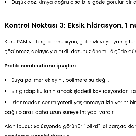
Düşük doz, kimya doğru olsa bile gözle görülür bir d
Kontrol Noktası 3: Eksik hidrasyon, 1 n
Kuru PAM ve birçok emülsiyon, çok hızlı veya yanlış tür
çözünmez, dolayısıyla etkili dozunuz önemli ölçüde düşe
Pratik nemlendirme ipuçları
Suya polimer ekleyin
, polimere su değil.
Bir girdap kullanın ancak şiddetli kavitasyondan k
Islanmadan sonra yeterli yaşlanmaya izin verin: b
bağlı olarak daha uzun süreye ihtiyacı vardır.
Alan ipucu:
Solüsyonda görünür "ipliksi" jel parçacıkl