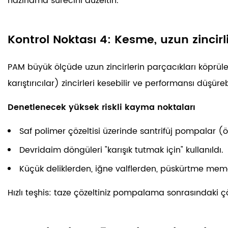
hazırlama sürecini düzeltin.
Kontrol Noktası 4: Kesme, uzun zincirli
PAM büyük ölçüde uzun zincirlerin parçacıkları köprüleme
karıştırıcılar) zincirleri kesebilir ve performansı düşürebi
Denetlenecek yüksek riskli kayma noktaları
Saf polimer çözeltisi üzerinde santrifüj pompalar (ö
Devridaim döngüleri "karışık tutmak için" kullanıldı.
Küçük deliklerden, iğne valflerden, püskürtme meme
Hızlı teşhis:
taze çözeltiniz pompalama sonrasındaki ç