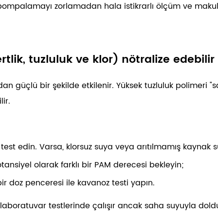
if pompalamayı zorlamadan hala istikrarlı ölçüm ve ma
tlik, tuzluluk ve klor) nötralize edebilir
an güçlü bir şekilde etkilenir. Yüksek tuzluluk polimeri "
ir.
ru test edin. Varsa, klorsuz suya veya arıtılmamış kaynak
otansiyel olarak farklı bir PAM derecesi bekleyin;
bir doz penceresi ile kavanoz testi yapın.
 laboratuvar testlerinde çalışır ancak saha suyuyla dold