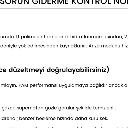
0 SORUN GIDERME KONTROL NO
rumda 1) polimerin tam olarak hidratlanmamasından, 2)
niyle yok edilmesinden kaynaklanır. Arıza modunu hızlı b
ce düzeltmeyi doğrulayabilirsiniz)
mlayın. PAM performansı uygulamaya bağlıdır ancak aşağı
 çöker; süpernatan gözle görülür şekilde temizlenir.
zlı drenaj; benzer besleme hızında daha kuru kek.