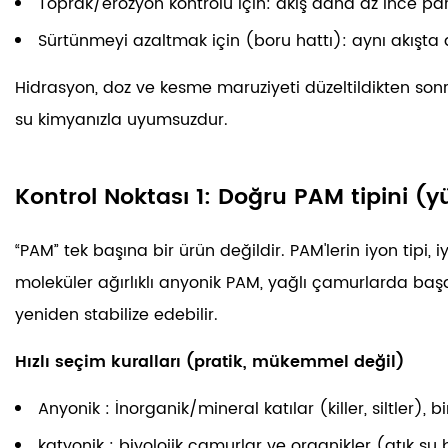
Toprak/erozyon kontrolü için: akış daha az ince par
Sürtünmeyi azaltmak için (boru hattı): aynı akışt
Hidrasyon, doz ve kesme maruziyeti düzeltildikten son
su kimyanızla uyumsuzdur.
Kontrol Noktası 1: Doğru PAM tipini (yü
“PAM” tek başına bir ürün değildir. PAM'lerin iyon tipi
moleküler ağırlıklı anyonik PAM, yağlı çamurlarda başarı
yeniden stabilize edebilir.
Hızlı seçim kuralları (pratik, mükemmel değil)
Anyonik
: İnorganik/mineral katılar (killer, siltler),
katyonik
: biyolojik çamurlar ve organikler (atık su bi