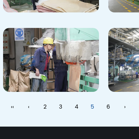
‹‹
‹
2
3
4
5
6
›